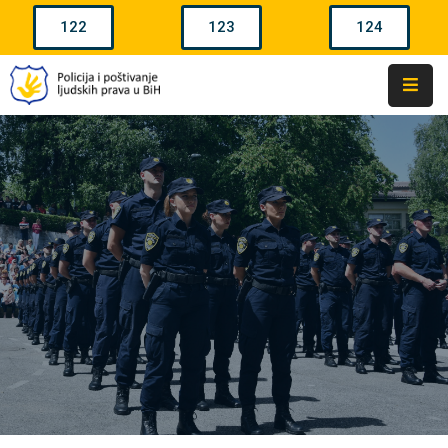
122
123
124
Naslovna
Policijske
Agencije
U
BiH
Policijska
Ovlaštenja
Policijski
Činovi
Žalbe
Kontakti