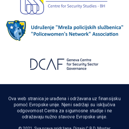
Ova web stranica je urađena i održavana uz finansijsku
pomoć Evropske unije. Njeni sadržaji su isključiva
odgovornost Centra za sigurnosne studije i ne
odražavaju nužno stavove Evropske unije.
© 2021. Sva prava pridržana. Dizajn
C.B.D. Mostar