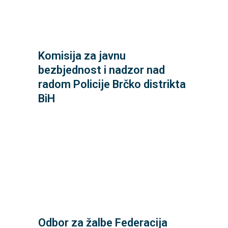
049/ 215 516, lokal 213
Mladena Maglova 1 Brčko 71100
Komisija za javnu
građana,
bezbjednost i nadzor nad
institucije Distrikta i predstavke
radom Policije Brčko distrikta
Komiisja za praćenje rada Vlade,
BiH
Skupština Brčko distrikta BiH,
@parlamentfbih.gov.ba
033/ 219 190 dom.naroda.info
Odbor za žalbe Federacija