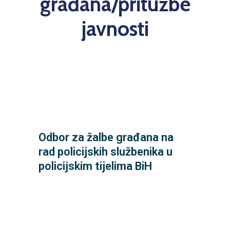
građana/pritužbe
javnosti
033 286 067
odbor.zalbe@parlament.ba
Odbor za žalbe građana na
Trg BiH broj 1, 71000 Sarajevo
rad policijskih službenika u
za žalbe građana,
policijskim tijelima BiH
Parlamentarna skupština BiH, Odbor