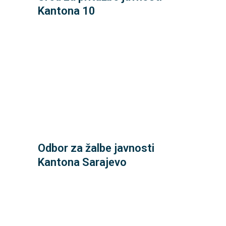
80101 Livno
Kantona 10
Ulica Silvija Strahimira Kranjčevića 8
033/ 562 044
Odbor za žalbe javnosti
Mis Irbina broj 1. 71000 Sarajevo
Kantona Sarajevo