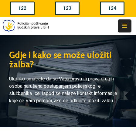
122
123
124
Naslovna
Policijske
Agencije
Gdje i kako se može uložiti
U
žalba?
BiH
Policijska
Ukoliko smatrate da su Vaša prava ili prava drugih
Ovlaštenja
osoba narušena postupanjem policijskog_e
službenika_ce, ispod se nalaze kontakt informacije
Policijski
koje će Vam pomoći, ako se odlučite uložiti žalbu.
Činovi
Žalbe
Kontakti