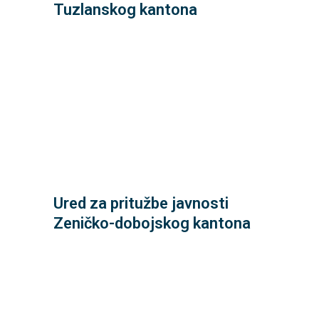
Tuzlanskog kantona
za žalbe građana,
Parlamentarna skupština BiH, Odbor
Zenica
ul. Kučukovići br. 2,
Ured za pritužbe javnosti
Ured za pritužbe javnosti“,
Zeničko-dobojskog kantona
Zeničko-dobojski kanton, Skupština,